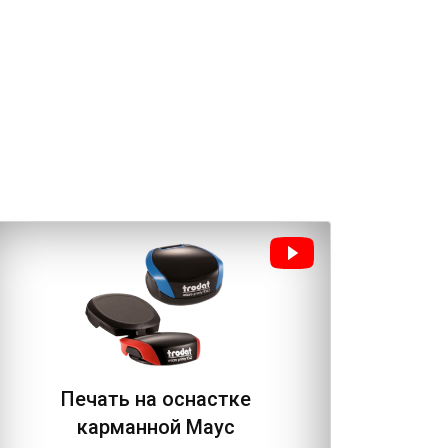
Печать на оснастке
Пе
карманной Маус
осн