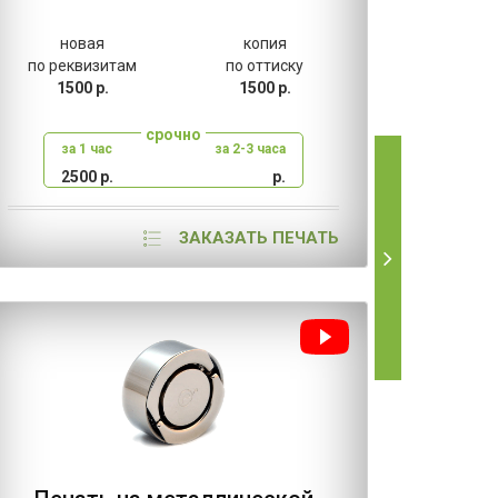
новая
копия
н
по реквизитам
по оттиску
по ре
1500 р.
1500 р.
80
срочно
за 1 час
за 2-3 часа
за
2500 р.
р.
2
ЗАКАЗАТЬ ПЕЧАТЬ