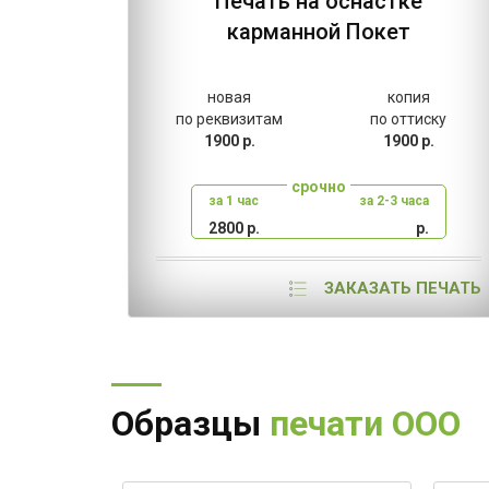
Печать на оснастке
карманной Покет
новая
копия
по реквизитам
по оттиску
1900 р.
1900 р.
срочно
за 1 час
за 2-3 часа
2800 р.
р.
ЗАКАЗАТЬ ПЕЧАТЬ
Образцы
печати ООО