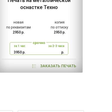
Печать на металлической
оснастке Техно
новая
копия
н
по реквизитам
по оттиску
по ре
2950 р.
2950 р.
80
срочно
за 1 час
за 2-3 часа
за
3950 р.
р.
2
ЗАКАЗАТЬ ПЕЧАТЬ