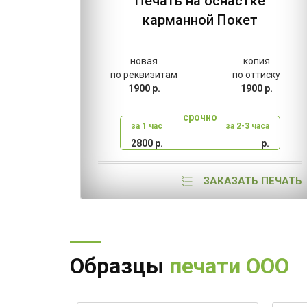
Печать на оснастке
карманной Покет
новая
копия
по реквизитам
по оттиску
1900 р.
1900 р.
срочно
за 1 час
за 2-3 часа
2800 р.
р.
ЗАКАЗАТЬ ПЕЧАТЬ
Образцы
печати ООО