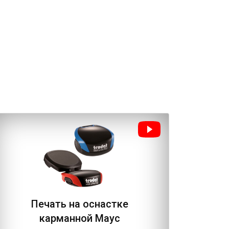
Печать на оснастке
Пе
карманной Маус
осн