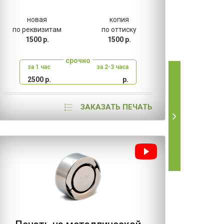
новая
копия
н
по реквизитам
по оттиску
по ре
1500 р.
1500 р.
80
срочно
за 1 час
за 2-3 часа
за
2500 р.
р.
2
ЗАКАЗАТЬ ПЕЧАТЬ