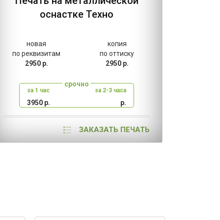
Печать на металлической
оснастке Техно
новая
копия
н
по реквизитам
по оттиску
по ре
2950 р.
2950 р.
80
срочно
за 1 час
за 2-3 часа
за
3950 р.
р.
2
ЗАКАЗАТЬ ПЕЧАТЬ