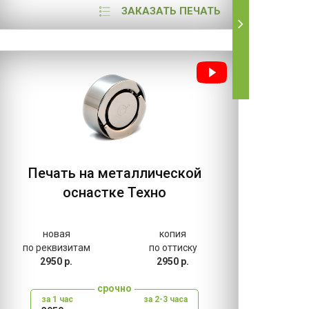
ЗАКАЗАТЬ ПЕЧАТЬ
Печать на металлической
оснастке Техно
новая
копия
нов
по реквизитам
по оттиску
по рекв
2950 р.
2950 р.
800 
срочно
за 1 час
за 2-3 часа
за 1