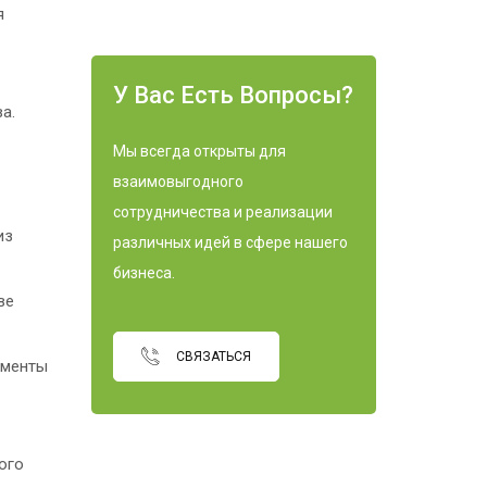
я
У Вас Есть Вопросы?
а.
Мы всегда открыты для
взаимовыгодного
сотрудничества и реализации
из
различных идей в сфере нашего
бизнеса.
ве
СВЯЗАТЬСЯ
ементы
ого