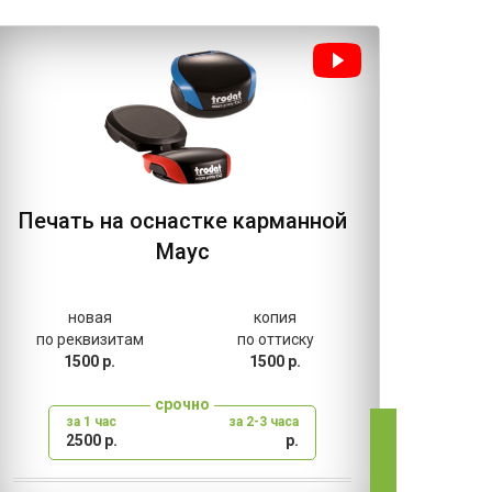
Печать на оснастке карманной
Печ
Маус
осна
новая
копия
нов
по реквизитам
по оттиску
по рекв
1500 р.
1500 р.
800 
срочно
за 1 час
за 2-3 часа
за 1
2500 р.
р.
2500