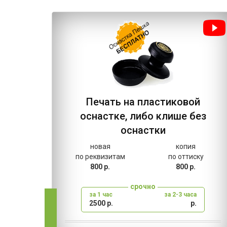
Печать на пластиковой
оснастке, либо клише без
оснастки
новая
копия
по реквизитам
по оттиску
800 р.
800 р.
срочно
за 1 час
за 2-3 часа
2500 р.
р.