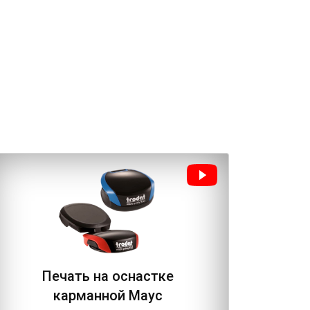
Печать на оснастке
Пе
карманной Маус
осн