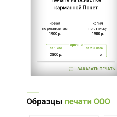
Печать на оснастке
карманной Покет
новая
копия
по реквизитам
по оттиску
1900 р.
1900 р.
срочно
за 1 час
за 2-3 часа
2800 р.
р.
ЗАКАЗАТЬ ПЕЧАТЬ
Образцы
печати ООО