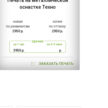
Печать на металлической
оснастке Техно
новая
копия
н
по реквизитам
по оттиску
по ре
2950 р.
2950 р.
80
срочно
за 1 час
за 2-3 часа
за
3950 р.
р.
2
ЗАКАЗАТЬ ПЕЧАТЬ