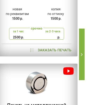
новая
копия
н
по реквизитам
по оттиску
по ре
1500 р.
1500 р.
80
срочно
за 1 час
за 2-3 часа
за
2500 р.
р.
2
ЗАКАЗАТЬ ПЕЧАТЬ